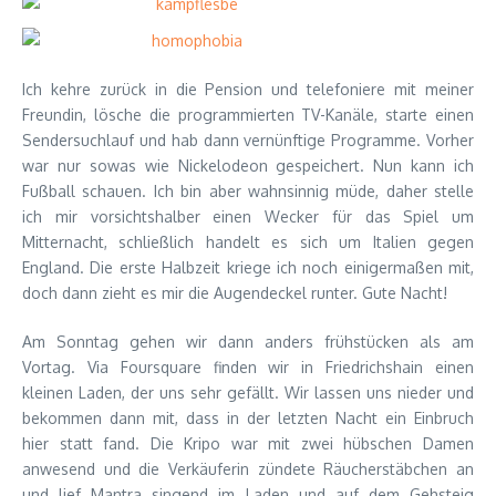
Ich kehre zurück in die Pension und telefoniere mit meiner
Freundin, lösche die programmierten TV-Kanäle, starte einen
Sendersuchlauf und hab dann vernünftige Programme. Vorher
war nur sowas wie Nickelodeon gespeichert. Nun kann ich
Fußball schauen. Ich bin aber wahnsinnig müde, daher stelle
ich mir vorsichtshalber einen Wecker für das Spiel um
Mitternacht, schließlich handelt es sich um Italien gegen
England. Die erste Halbzeit kriege ich noch einigermaßen mit,
doch dann zieht es mir die Augendeckel runter. Gute Nacht!
Am Sonntag gehen wir dann anders frühstücken als am
Vortag. Via Foursquare finden wir in Friedrichshain einen
kleinen Laden, der uns sehr gefällt. Wir lassen uns nieder und
bekommen dann mit, dass in der letzten Nacht ein Einbruch
hier statt fand. Die Kripo war mit zwei hübschen Damen
anwesend und die Verkäuferin zündete Räucherstäbchen an
und lief Mantra singend im Laden und auf dem Gehsteig