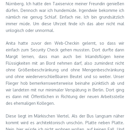
Nürnberg. Ich hatte den Taxiservice meiner Freundin genießen
dürfen. Dennoch war ich hundemüde. Irgendwie bekomme ich
nämlich nie genug Schlaf. Einfach nie. Ich bin grundsätzlich
immer müde. Um diese Uhrzeit finde ich das aber nicht mal
unlogisch oder unnormal.
Anita hatte zuvor den Web-Checkin gelernt, so dass wir
einfach zum Security Check gehen mussten. Dort durfte dann
Margit lernen, dass man auch bei Inlandsflügen keine
Flüssigkeiten mit an Bord nehmen darf, also zumindest nicht
ohne Größenbeschränkung und ohne Mengenbeschränkung
und ohne wiederverschließbaren Beutel und so weiter. Unser
Flieger hob bemerkenswerterweise beinahe pünktlich ab und
wir landeten mit nur minimaler Verspätung in Berlin. Dort ging
es dann mit Öffentlichen in Richtung der neuen Arbeitsstelle
des ehemaligen Kollegen.
Diese liegt im Märkischen Viertel. Als der Bus langsam näher
kommt wird es architektonisch unschön. Platte neben Platte.
Nein, hier würde ich nicht wohnen wollen, auf keinen Fall. Und