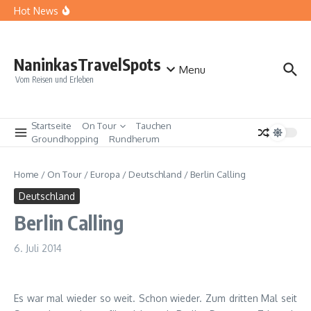
Zum Inhalt springen
Kärnten: Genuss rund um den Faaker See
Hot News
Mailand – Sehenswürdigkeiten für deinen Kurztrip
Kirchschletten – Rückkehr an einen besonderen Ort
NaninkasTravelSpots
Menu
Vom Reisen und Erleben
Startseite
On Tour
Tauchen
Groundhopping
Rundherum
Home
/
On Tour
/
Europa
/
Deutschland
/
Berlin Calling
Deutschland
Berlin Calling
6. Juli 2014
Es war mal wieder so weit. Schon wieder. Zum dritten Mal seit