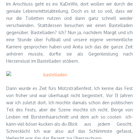
Im Anschluss geht es ins KaDeWe, dort wollen wir durch die
geniale Lebensmittelabteilung. Doch es ist so voll, dass wir
nur die Toiletten nutzen und dann ganz schnell wieder
verschwinden. Stattdessen besuchen wir einen Bastelladen
gegenüber. Bastelladen? Ich? Nun ja, nachdem Margit und ich
eine Stunde über Fußball und unsere eigene vermeintliche
Karriere gesprochen haben und Anita sich das die ganze Zeit
anhören musste, durfte sie als Gegenleistung nach
Herzenslust im Bastelladen stöbern.
Dann wurde es Zeit fürs Motzstraßenfest. Ich kenne das Fest
von früher und war überhaupt nicht begeistert. Vor 13 Jahren
war ich zuletzt dort. Ich mochte damals schon den politischen
Teil des Fests, aber die Szene mochte ich nicht. Berge von
Lesben mit Bürstenhaarschnitt und dem ach so coolen ich-
kann-viel-böser-kucken-als-du-Blick aus jedem Gesicht.
Schrecklich! Ich war also auf das Schlimmste gefasst.
Vielleicht war das das Rezept zur Überraschung.