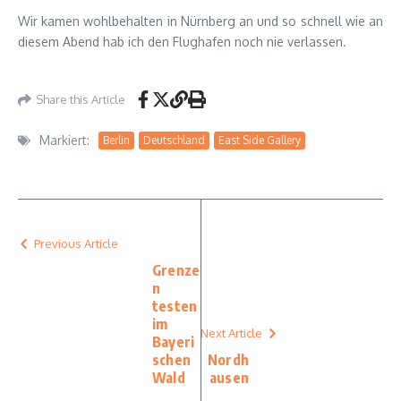
Wir kamen wohlbehalten in Nürnberg an und so schnell wie an
diesem Abend hab ich den Flughafen noch nie verlassen.
Share this Article
Markiert:
Berlin
Deutschland
East Side Gallery
Previous Article
Grenze
n
testen
im
Next Article
Bayeri
schen
Nordh
Wald
ausen