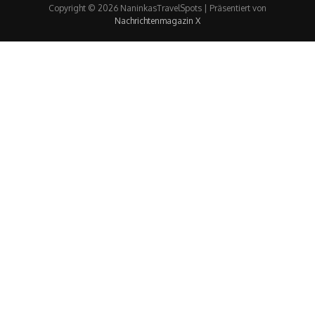
Copyright © 2026 NaninkasTravelSpots | Präsentiert von
Nachrichtenmagazin X