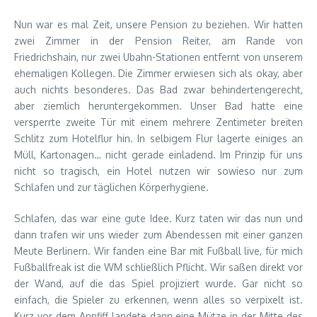
Nun war es mal Zeit, unsere Pension zu beziehen. Wir hatten
zwei Zimmer in der Pension Reiter, am Rande von
Friedrichshain, nur zwei Ubahn-Stationen entfernt von unserem
ehemaligen Kollegen. Die Zimmer erwiesen sich als okay, aber
auch nichts besonderes. Das Bad zwar behindertengerecht,
aber ziemlich heruntergekommen. Unser Bad hatte eine
versperrte zweite Tür mit einem mehrere Zentimeter breiten
Schlitz zum Hotelflur hin. In selbigem Flur lagerte einiges an
Müll, Kartonagen… nicht gerade einladend. Im Prinzip für uns
nicht so tragisch, ein Hotel nutzen wir sowieso nur zum
Schlafen und zur täglichen Körperhygiene.
Schlafen, das war eine gute Idee. Kurz taten wir das nun und
dann trafen wir uns wieder zum Abendessen mit einer ganzen
Meute Berlinern. Wir fanden eine Bar mit Fußball live, für mich
Fußballfreak ist die WM schließlich Pflicht. Wir saßen direkt vor
der Wand, auf die das Spiel projiziert wurde. Gar nicht so
einfach, die Spieler zu erkennen, wenn alles so verpixelt ist.
Kurz vor dem Anpfiff landete dann eine Mütze in der Mitte des