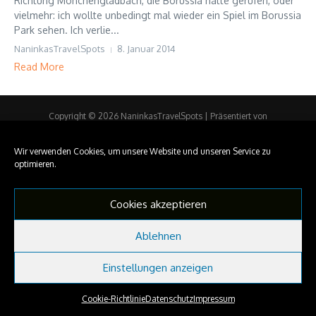
Richtung Mönchengladbach, die Borussia hatte gerufen, oder
vielmehr: ich wollte unbedingt mal wieder ein Spiel im Borussia
Park sehen. Ich verlie...
NaninkasTravelSpots
8. Januar 2014
Read More
Copyright © 2026 NaninkasTravelSpots | Präsentiert von
Nachrichtenmagazin X
Wir verwenden Cookies, um unsere Website und unseren Service zu
optimieren.
Cookies akzeptieren
Ablehnen
Einstellungen anzeigen
Cookie-Richtlinie
Datenschutz
Impressum