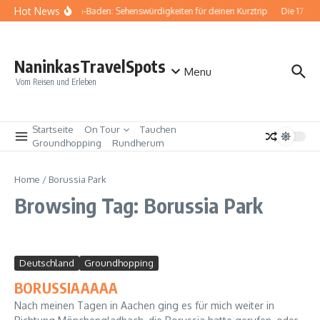
Zum Inhalt springen
Hot News
Baden-Baden: Sehenswürdigkeiten für deinen Kurztrip
Die 17 be
NaninkasTravelSpots
Menu
Vom Reisen und Erleben
Startseite
On Tour
Tauchen
Groundhopping
Rundherum
Home
/
Borussia Park
Browsing Tag: Borussia Park
Deutschland
Groundhopping
BORUSSIAAAAA
Nach meinen Tagen in Aachen ging es für mich weiter in