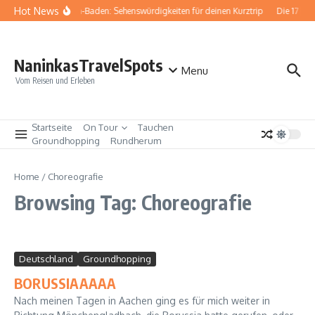
Zum Inhalt springen
Hot News
Baden-Baden: Sehenswürdigkeiten für deinen Kurztrip
Die 17 be
NaninkasTravelSpots
Menu
Vom Reisen und Erleben
Startseite
On Tour
Tauchen
Groundhopping
Rundherum
Home
/
Choreografie
Browsing Tag: Choreografie
Deutschland
Groundhopping
BORUSSIAAAAA
Nach meinen Tagen in Aachen ging es für mich weiter in