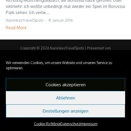
Richtung Mönchengladbach, die Borussia hatte gerufen, oder
vielmehr: ich wollte unbedingt mal wieder ein Spiel im Borussia
Park sehen. Ich verlie...
NaninkasTravelSpots
8. Januar 2014
Read More
Copyright © 2026 NaninkasTravelSpots | Präsentiert von
Nachrichtenmagazin X
Wir verwenden Cookies, um unsere Website und unseren Service zu
optimieren.
Cookies akzeptieren
Ablehnen
Einstellungen anzeigen
Cookie-Richtlinie
Datenschutz
Impressum