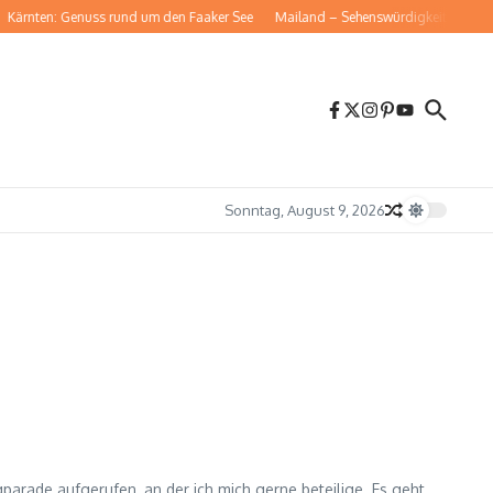
Kärnten: Genuss rund um den Faaker See
Mailand – Sehenswürdigkeiten für dei
Sonntag, August 9, 2026
rade aufgerufen, an der ich mich gerne beteilige. Es geht