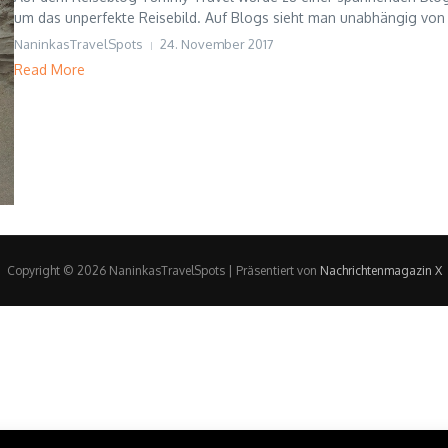
um das unperfekte Reisebild. Auf Blogs sieht man unabhängig von 
NaninkasTravelSpots
24. November 2017
Read More
Copyright © 2026 NaninkasTravelSpots | Präsentiert von
Nachrichtenmagazin X