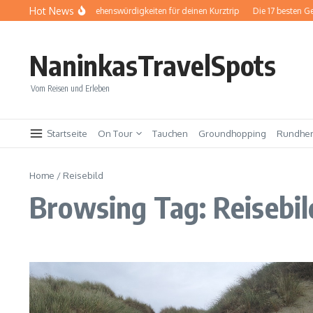
Zum Inhalt springen
Hot News
Baden-Baden: Sehenswürdigkeiten für deinen Kurztrip
Die 17 besten Ge
NaninkasTravelSpots
Vom Reisen und Erleben
Startseite
On Tour
Tauchen
Groundhopping
Rundhe
Home
/
Reisebild
Browsing Tag: Reisebil