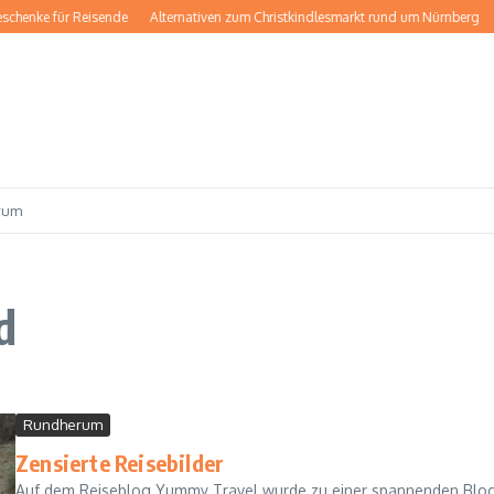
schenke für Reisende
Alternativen zum Christkindlesmarkt rund um Nürnberg
rum
d
Rundherum
Zensierte Reisebilder
Auf dem Reiseblog Yummy Travel wurde zu einer spannenden Blogpa