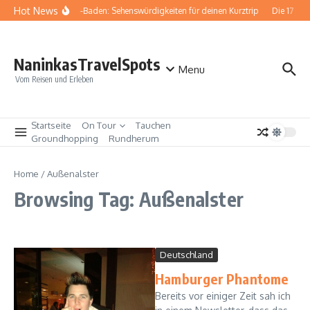
Zum Inhalt springen
Hot News
Baden-Baden: Sehenswürdigkeiten für deinen Kurztrip
Die 17 be
NaninkasTravelSpots
Menu
Vom Reisen und Erleben
Startseite
On Tour
Tauchen
Groundhopping
Rundherum
Home
/
Außenalster
Browsing Tag: Außenalster
Deutschland
Hamburger Phantome
Bereits vor einiger Zeit sah ich