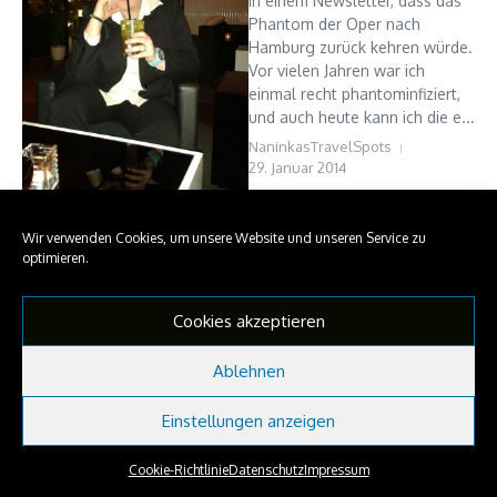
in einem Newsletter, dass das
Phantom der Oper nach
Hamburg zurück kehren würde.
Vor vielen Jahren war ich
einmal recht phantominfiziert,
und auch heute kann ich die e...
NaninkasTravelSpots
29. Januar 2014
Read More
Wir verwenden Cookies, um unsere Website und unseren Service zu
optimieren.
Copyright © 2026 NaninkasTravelSpots | Präsentiert von
Nachrichtenmagazin X
Cookies akzeptieren
Ablehnen
Einstellungen anzeigen
Cookie-Richtlinie
Datenschutz
Impressum