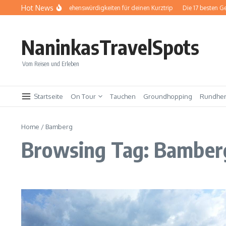
Zum Inhalt springen
Hot News
Baden-Baden: Sehenswürdigkeiten für deinen Kurztrip
Die 17 besten Ge
NaninkasTravelSpots
Vom Reisen und Erleben
Startseite
On Tour
Tauchen
Groundhopping
Rundhe
Home
/
Bamberg
Browsing Tag: Bamber