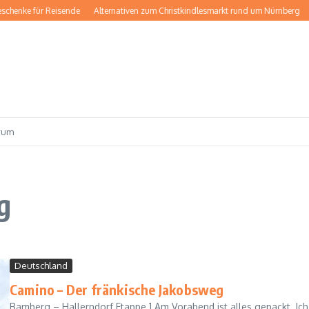
schenke für Reisende
Alternativen zum Christkindlesmarkt rund um Nürnberg
rum
g
Deutschland
Camino – Der fränkische Jakobsweg
Bamberg – Hallerndorf Etappe 1 Am Vorabend ist alles gepackt. Ich 