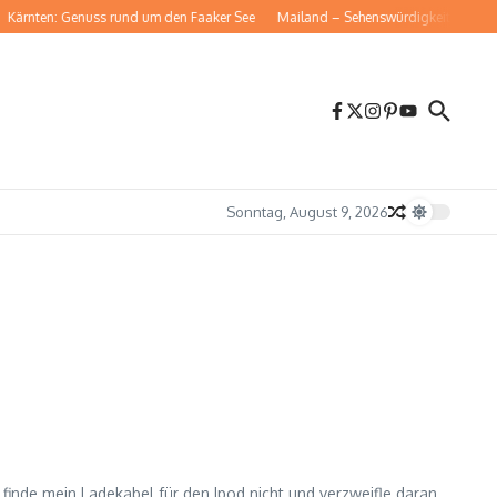
Kärnten: Genuss rund um den Faaker See
Mailand – Sehenswürdigkeiten für dei
Sonntag, August 9, 2026
finde mein Ladekabel für den Ipod nicht und verzweifle daran