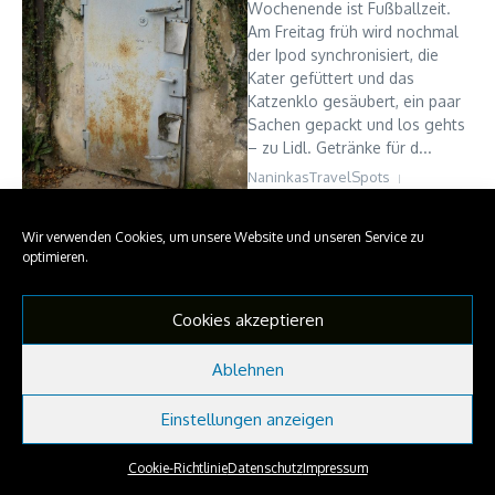
Wochenende ist Fußballzeit.
Am Freitag früh wird nochmal
der Ipod synchronisiert, die
Kater gefüttert und das
Katzenklo gesäubert, ein paar
Sachen gepackt und los gehts
– zu Lidl. Getränke für d...
NaninkasTravelSpots
10. Januar 2014
Read More
Wir verwenden Cookies, um unsere Website und unseren Service zu
optimieren.
Copyright © 2026 NaninkasTravelSpots | Präsentiert von
Cookies akzeptieren
Nachrichtenmagazin X
Ablehnen
Einstellungen anzeigen
Cookie-Richtlinie
Datenschutz
Impressum