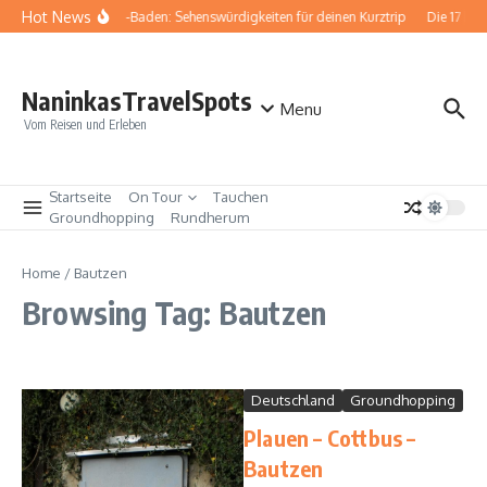
Zum Inhalt springen
Hot News
Baden-Baden: Sehenswürdigkeiten für deinen Kurztrip
Die 17 bes
NaninkasTravelSpots
Menu
Vom Reisen und Erleben
Startseite
On Tour
Tauchen
Groundhopping
Rundherum
Home
/
Bautzen
Browsing Tag: Bautzen
Deutschland
Groundhopping
Plauen – Cottbus –
Bautzen