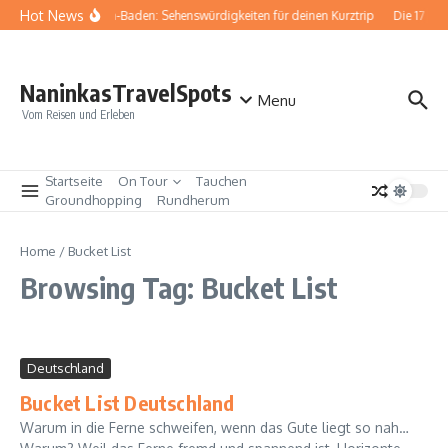
Zum Inhalt springen
Hot News
Baden-Baden: Sehenswürdigkeiten für deinen Kurztrip
Die 17 be
NaninkasTravelSpots
Menu
Vom Reisen und Erleben
Startseite
On Tour
Tauchen
Groundhopping
Rundherum
Home
/
Bucket List
Browsing Tag: Bucket List
Deutschland
Bucket List Deutschland
Warum in die Ferne schweifen, wenn das Gute liegt so nah…