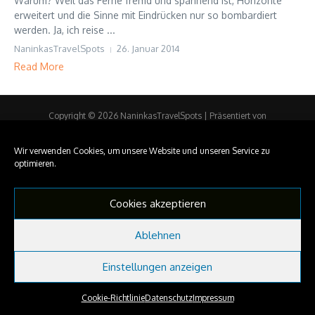
Warum? Weil das Ferne fremd und spannend ist, Horizonte
erweitert und die Sinne mit Eindrücken nur so bombardiert
werden. Ja, ich reise ...
NaninkasTravelSpots
26. Januar 2014
Read More
Copyright © 2026 NaninkasTravelSpots | Präsentiert von
Nachrichtenmagazin X
Wir verwenden Cookies, um unsere Website und unseren Service zu
optimieren.
Cookies akzeptieren
Ablehnen
Einstellungen anzeigen
Cookie-Richtlinie
Datenschutz
Impressum