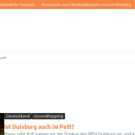
schenke für Reisende
Alternativen zum Christkindlesmarkt rund um Nürnberg
rum
Deutschland
Groundhopping
Ist Duisburg auch im Pott?
Etwas sehr früh kamen wir am Stadion des MSV Duisburg an, und e