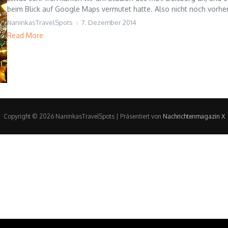
beim Blick auf Google Maps vermutet hatte. Also nicht noch vorher d
NaninkasTravelSpots
7. Dezember 2014
Read More
Copyright © 2026 NaninkasTravelSpots | Präsentiert von
Nachrichtenmagazin X