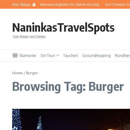
Zum Inhalt springen
Hot News
Baden-Baden: Sehenswürdigkeiten für deinen Kurztrip
Die 17 besten Ge
NaninkasTravelSpots
Vom Reisen und Erleben
Startseite
On Tour
Tauchen
Groundhopping
Rundhe
Home
/
Burger
Browsing Tag: Burger