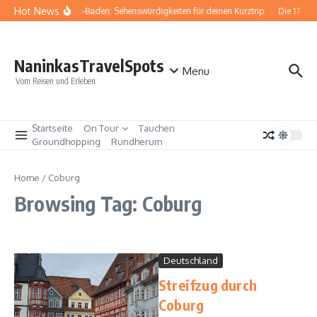
Zum Inhalt springen
Hot News
Baden-Baden: Sehenswürdigkeiten für deinen Kurztrip
Die 17 be
NaninkasTravelSpots
Menu
Vom Reisen und Erleben
Startseite
On Tour
Tauchen
Groundhopping
Rundherum
Home
/
Coburg
Browsing Tag: Coburg
Deutschland
Streifzug durch
Coburg