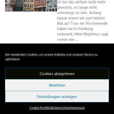
Ich bin das einfach nicht mehr
gewohnt, so lange nicht
unterwegs zu sein. Anfang
Januar waren wir zum letzten
Mal auf Tour, ein Wochenende
haben wir in Hamburg
verbracht. Mein Rhythmus sagt
sowas wie ...
NaninkasTravelSpots
24. März 2016
Wir verwenden Cookies, um unsere Website und unseren Service zu
Read More
optimieren.
Cookies akzeptieren
Copyright © 2026 NaninkasTravelSpots | Präsentiert von
Nachrichtenmagazin X
Ablehnen
Einstellungen anzeigen
Cookie-Richtlinie
Datenschutz
Impressum