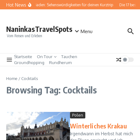
Zum Inhalt springen
Hot News
Baden-Baden: Sehenswürdigkeiten für deinen Kurztrip
Die 17 best
NaninkasTravelSpots
Menu
Vom Reisen und Erleben
Startseite
On Tour
Tauchen
Groundhopping
Rundherum
Home
/
Cocktails
Browsing Tag: Cocktails
Polen
Winterliches Krakau
Irgendwann im Herbst hat mich