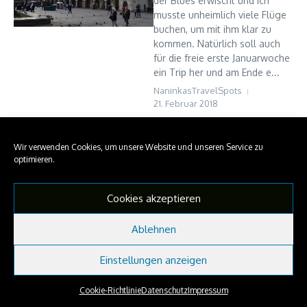
der Blues erwischt und ich
musste unheimlich viele Flüge
buchen, um mit ihm klar zu
kommen. Natürlich soll auch
für die freie erste Januarwoche
ein Trip her und am Ende e...
NaninkasTravelSpots
21. Februar 2018
Read More
Wir verwenden Cookies, um unsere Website und unseren Service zu
optimieren.
Copyright © 2026 NaninkasTravelSpots | Präsentiert von
Nachrichtenmagazin X
Cookies akzeptieren
Ablehnen
Einstellungen anzeigen
Cookie-Richtlinie
Datenschutz
Impressum