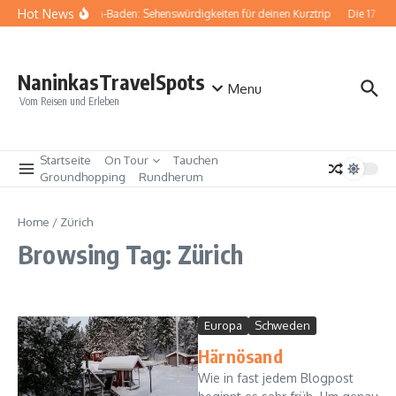
Zum Inhalt springen
Hot News
Baden-Baden: Sehenswürdigkeiten für deinen Kurztrip
Die 17 be
NaninkasTravelSpots
Menu
Vom Reisen und Erleben
Startseite
On Tour
Tauchen
Groundhopping
Rundherum
Home
/
Zürich
Browsing Tag: Zürich
Europa
Schweden
Härnösand
Wie in fast jedem Blogpost