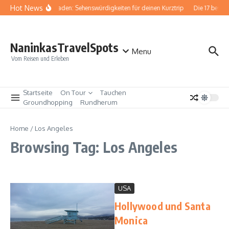
Zum Inhalt springen
Hot News
Baden-Baden: Sehenswürdigkeiten für deinen Kurztrip
Die 17 beste
NaninkasTravelSpots
Menu
Vom Reisen und Erleben
Startseite
On Tour
Tauchen
Groundhopping
Rundherum
Home
/
Los Angeles
Browsing Tag: Los Angeles
USA
Hollywood und Santa
Monica