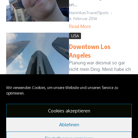
un...
NaninkasTravelSpots
6. Februar 2014
Read More
USA
Downtown Los
Angeles
Planung war diesmal so gar
nicht mein Ding. Meist habe ich
zumindest ein bisschen einen
Plan was ich mache. Zumindest
Wir verwenden Cookies, um unsere Website und unseren Service zu
Daten habe ich im Kopf. Und
optimieren.
Flugzeiten. Diesmal hat nicht
mal das geklappt. Zwei T...
NaninkasTravelSpots
Cookies akzeptieren
5. Februar 2014
Read More
Ablehnen