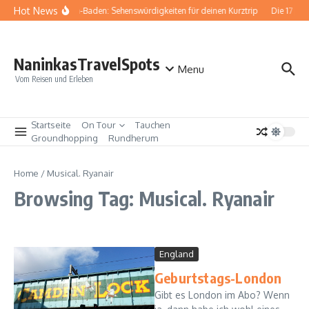
Zum Inhalt springen
Hot News
Baden-Baden: Sehenswürdigkeiten für deinen Kurztrip
Die 17 be
NaninkasTravelSpots
Menu
Vom Reisen und Erleben
Startseite
On Tour
Tauchen
Groundhopping
Rundherum
Home
/
Musical. Ryanair
Browsing Tag: Musical. Ryanair
England
Geburtstags-London
Gibt es London im Abo? Wenn