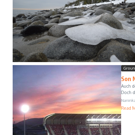
Groun
Son 
Auch de
Doch di
Nanink
Read 