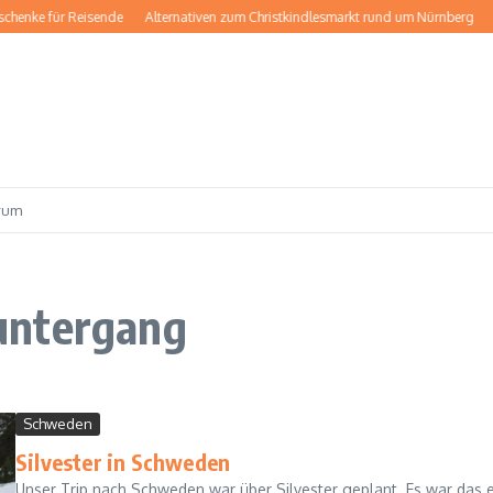
chenke für Reisende
Alternativen zum Christkindlesmarkt rund um Nürnberg
K
rum
untergang
Schweden
Silvester in Schweden
Unser Trip nach Schweden war über Silvester geplant. Es war das 