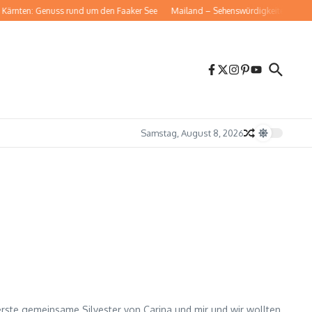
ärnten: Genuss rund um den Faaker See
Mailand – Sehenswürdigkeiten für dein
Samstag, August 8, 2026
erste gemeinsame Silvester von Carina und mir und wir wollten