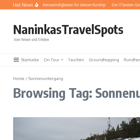
Zum Inhalt springen
Hot News
Baden-Baden: Sehenswürdigkeiten für deinen Kurztrip
Die 17 besten Ges
NaninkasTravelSpots
Vom Reisen und Erleben
Startseite
On Tour
Tauchen
Groundhopping
Rundhe
Home
/
Sonnenuntergang
Browsing Tag: Sonnen