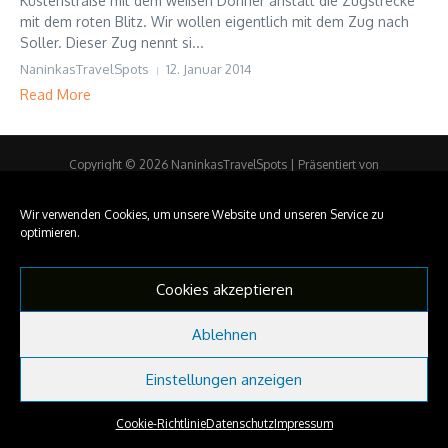
Küstenstraße mit dem weißen Donner anstatt die Zugstrecke
mit dem roten Blitz. Wir wollen eigentlich mit dem Zug nach
Soller. Dieser Zug nennt si...
NaninkasTravelSpots
12. Januar 2014
Read More
Copyright © 2026 NaninkasTravelSpots | Präsentiert von
Nachrichtenmagazin X
Wir verwenden Cookies, um unsere Website und unseren Service zu
optimieren.
Cookies akzeptieren
Ablehnen
Einstellungen anzeigen
Cookie-Richtlinie
Datenschutz
Impressum