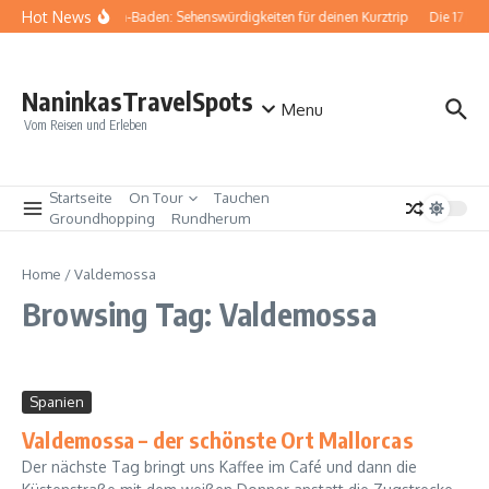
Zum Inhalt springen
Hot News
Baden-Baden: Sehenswürdigkeiten für deinen Kurztrip
Die 17 be
NaninkasTravelSpots
Menu
Vom Reisen und Erleben
Startseite
On Tour
Tauchen
Groundhopping
Rundherum
Home
/
Valdemossa
Browsing Tag: Valdemossa
Spanien
Valdemossa – der schönste Ort Mallorcas
Der nächste Tag bringt uns Kaffee im Café und dann die