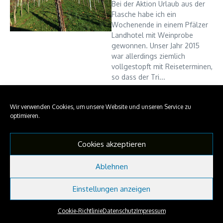
Bei der Aktion Urlaub aus der
Flasche habe ich ein
Wochenende in einem Pfälzer
Landhotel mit Weinprobe
gewonnen. Unser Jahr 2015
war allerdings ziemlich
vollgestopft mit Reiseterminen,
so dass der Tri...
NaninkasTravelSpots
12. März 2016
Wir verwenden Cookies, um unsere Website und unseren Service zu
Read More
optimieren.
Cookies akzeptieren
Copyright © 2026 NaninkasTravelSpots | Präsentiert von
Nachrichtenmagazin X
Ablehnen
Einstellungen anzeigen
Cookie-Richtlinie
Datenschutz
Impressum