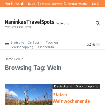
Zum Inhalt springen
Hot News
Baden-Baden: Sehenswürdigkeiten für deinen Kurztrip
Die 17 be
NaninkasTravelSpots
Menu
Vom Reisen und Erleben
Startseite
On Tour
Tauchen
Groundhopping
Rundherum
Home
/
Wein
Browsing Tag: Wein
Deutschland
Groundhopping
Pfälzer
Weinwochenende