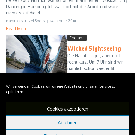
heißen soll? Nun, ich war schon ein mal in einem Musical, Dirty
Dancing in Hamburg. Ich war dort mit der Arbeit und wäre
niemals auf die Id...
NaninkasTravelSpots
14. Januar 2014
Read More
England
Wicked Sightseeing
Die Nacht ist gut, aber doch
recht kurz. Um 7 Uhr sind wir
nämlich schon wieder fit,
obwohl wir doch bis 9 schlafen
wollten. Also stehen wir auf,
Wir verwenden Cookies, um unsere Website und unseren Service zu
machen uns fertig und
optimieren.
genießen das herrliche
Kontinent...
NaninkasTravelSpots
Cookies akzeptieren
12. Januar 2014
Read More
Ablehnen