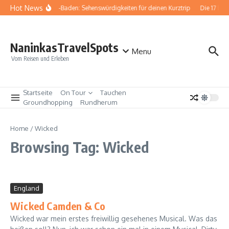
Zum Inhalt springen
Hot News
Baden-Baden: Sehenswürdigkeiten für deinen Kurztrip
Die 17 bes
NaninkasTravelSpots
Menu
Vom Reisen und Erleben
Startseite
On Tour
Tauchen
Groundhopping
Rundherum
Home
/
Wicked
Browsing Tag: Wicked
England
Wicked Camden & Co
Wicked war mein erstes freiwillig gesehenes Musical. Was das