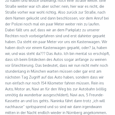
zu haben und wollte unbedingt noch eine Straße weiter. Eine
Straße weiter war ich aber sicher: nein, hier war es nicht, die
Straße vorher war wohl richtig. Also zurück zur Straße, nach
dem Namen gekuckt und dann beschlossen, vor dem Anruf bei
der Polizei noch mal ein paar Meter weiter rein zu laufen.
Dabei fällt uns auf, dass wir an dem Parkplatz zu unserer
Rechten noch vorbeigefahren sind und erst dahinter geparkt
haben. Da steht ein paar Meter vor uns ein Kastenwagen. Wir
haben doch vor einem Kastenwagen geparkt, oder? Ja, haben
wir, und was steht da??? Das Auto. Ich bin mental so erschöpft,
dass ich beim Entdecken des Autos sogar anfange zu weinen
vor Erleichterung. Das bedeutet, dass wir nun nicht mehr noch
stundenlang in München warten müssen oder gar erst am
nächsten Tag Zugriff auf das Auto haben, sondern dass wir
nun einfach nur noch 154 Kilometer fahren müssen. Rein ins
Auto, Motor an, Navi an für den Weg bis zur Autobahn (völlig
unnötig da wunderbar ausgeschildert), Navi aus, 5 Freunde-
Kassette an und los gehts. Naninka fährt dann trotz „ich will
nachhause“ spritsparend und so sind wir dann irgendwann
mitten in der Nacht endlich wieder in Nürnberg angekommen.