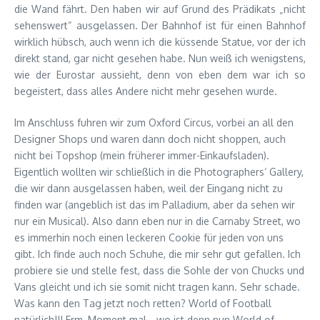
die Wand fährt. Den haben wir auf Grund des Prädikats „nicht
sehenswert“ ausgelassen. Der Bahnhof ist für einen Bahnhof
wirklich hübsch, auch wenn ich die küssende Statue, vor der ich
direkt stand, gar nicht gesehen habe. Nun weiß ich wenigstens,
wie der Eurostar aussieht, denn von eben dem war ich so
begeistert, dass alles Andere nicht mehr gesehen wurde.
Im Anschluss fuhren wir zum Oxford Circus, vorbei an all den
Designer Shops und waren dann doch nicht shoppen, auch
nicht bei Topshop (mein früherer immer-Einkaufsladen).
Eigentlich wollten wir schließlich in die Photographers‘ Gallery,
die wir dann ausgelassen haben, weil der Eingang nicht zu
finden war (angeblich ist das im Palladium, aber da sehen wir
nur ein Musical). Also dann eben nur in die Carnaby Street, wo
es immerhin noch einen leckeren Cookie für jeden von uns
gibt. Ich finde auch noch Schuhe, die mir sehr gut gefallen. Ich
probiere sie und stelle fest, dass die Sohle der von Chucks und
Vans gleicht und ich sie somit nicht tragen kann. Sehr schade.
Was kann den Tag jetzt noch retten? World of Football
natürlich!!! Erm, Moment mal… wo ist denn nun World of