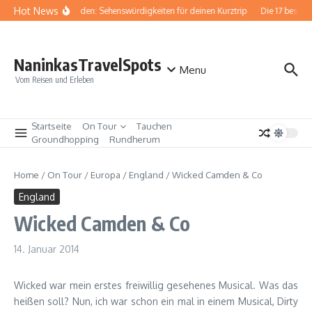
Zum Inhalt springen
Hot News
Baden-Baden: Sehenswürdigkeiten für deinen Kurztrip
Die 17 besten G
NaninkasTravelSpots
Menu
Vom Reisen und Erleben
Startseite
On Tour
Tauchen
Groundhopping
Rundherum
Home
/
On Tour
/
Europa
/
England
/
Wicked Camden & Co
England
Wicked Camden & Co
14. Januar 2014
Wicked war mein erstes freiwillig gesehenes Musical. Was das
heißen soll? Nun, ich war schon ein mal in einem Musical, Dirty