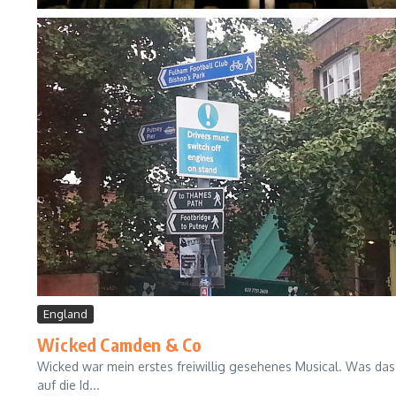
England
Wicked Camden & Co
Wicked war mein erstes freiwillig gesehenes Musical. Was das 
auf die Id...