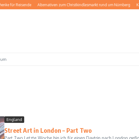
e für Reisende
Alternativen zum Christkindlesmarkt rund um Nürnberg
Kärnt
rum
England
Street Art in London – Part Two
Part Two Letzte Woche bin ich für einen Daytrip nach London geflo