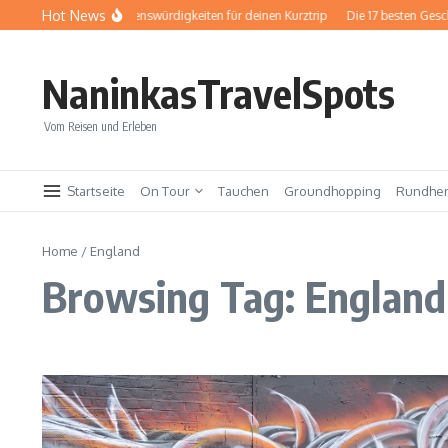
Zum Inhalt springen
Hot News
Baden-Baden: Sehenswürdigkeiten für deinen Kurztrip
Die 17 besten Geschenk
NaninkasTravelSpots
Vom Reisen und Erleben
Startseite
On Tour
Tauchen
Groundhopping
Rundhe
Home
/
England
Browsing Tag: England