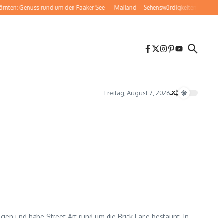
en: Genuss rund um den Faaker See
Mailand – Sehenswürdigkeiten für deinen K
Freitag, August 7, 2026
gen und habe Street Art rund um die Brick Lane bestaunt. In