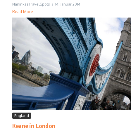
NaninkasTravelSpots
14. Januar 2014
Read More
England
Keane in London