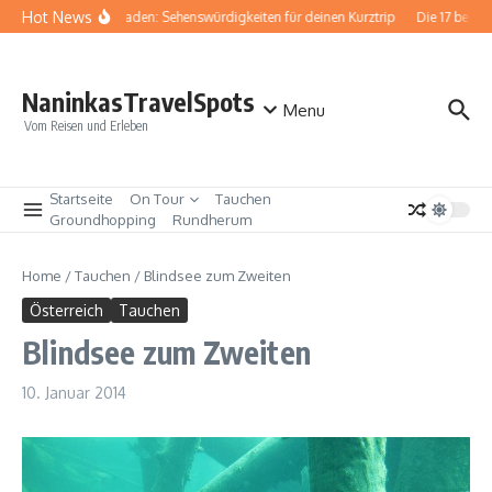
Zum Inhalt springen
Hot News
Baden-Baden: Sehenswürdigkeiten für deinen Kurztrip
Die 17 besten 
NaninkasTravelSpots
Menu
Vom Reisen und Erleben
Startseite
On Tour
Tauchen
Groundhopping
Rundherum
Home
/
Tauchen
/
Blindsee zum Zweiten
Österreich
Tauchen
Blindsee zum Zweiten
10. Januar 2014