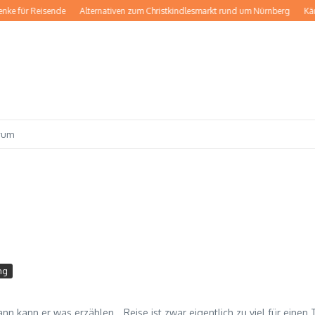
für Reisende
Alternativen zum Christkindlesmarkt rund um Nürnberg
Kärnten
rum
ng
ann kann er was erzählen… Reise ist zwar eigentlich zu viel für einen