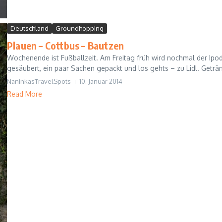
Deutschland
Groundhopping
Plauen – Cottbus – Bautzen
Wochenende ist Fußballzeit. Am Freitag früh wird nochmal der Ipod 
gesäubert, ein paar Sachen gepackt und los gehts – zu Lidl. Getränk
NaninkasTravelSpots
10. Januar 2014
Read More