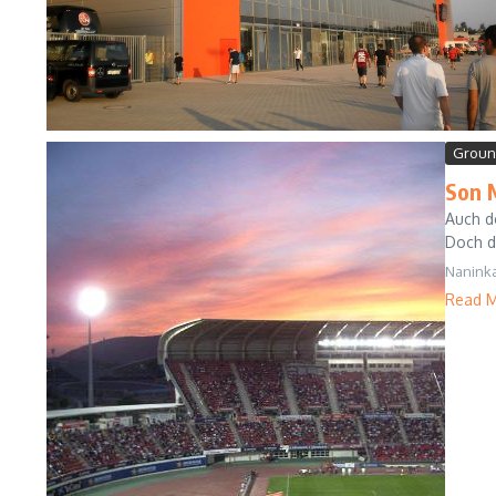
Groun
Son 
Auch de
Doch di
Nanink
Read 