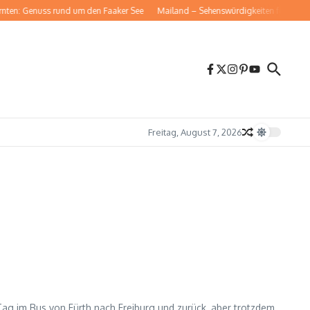
: Genuss rund um den Faaker See
Mailand – Sehenswürdigkeiten für deinen Kurz
Freitag, August 7, 2026
 Tag im Bus von Fürth nach Freiburg und zurück, aber trotzdem