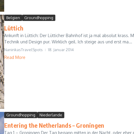
Belgien
Groundhopping
Lüttich
Ankunft in Lüttich: Der Lütticher Bahnhof ist ja mal absolut krass. Me
Technik und Design pur. Wirklich geil. Ich steige aus und erst ma...
NaninkasTravelSpots
18. Januar 2014
Read More
Groundhopping
Niederlande
Entering the Netherlands – Groningen
Tag 1 – Groningen Der Tag begann mitten in der Nacht, oder eher de