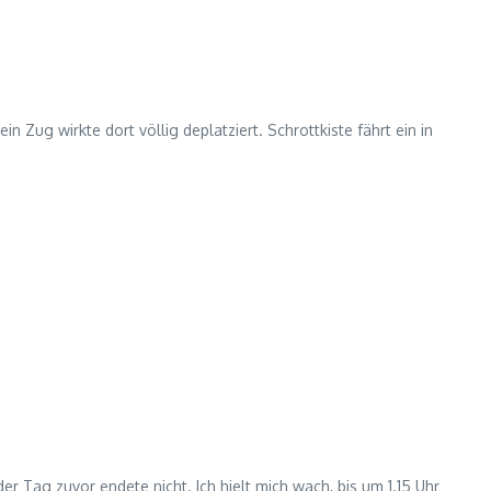
in Zug wirkte dort völlig deplatziert. Schrottkiste fährt ein in
r Tag zuvor endete nicht. Ich hielt mich wach, bis um 1.15 Uhr