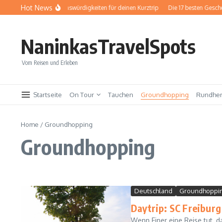
Zum Inhalt springen
Hot News
Baden-Baden: Sehenswürdigkeiten für deinen Kurztrip
Die 17 besten Geschenke 
NaninkasTravelSpots
Vom Reisen und Erleben
Startseite
On Tour
Tauchen
Groundhopping
Rundhe
Home
/
Groundhopping
Groundhopping
Deutschland
Groundhoppi
Daytrip: SC Freiburg
Wenn Einer eine Reise tut, d